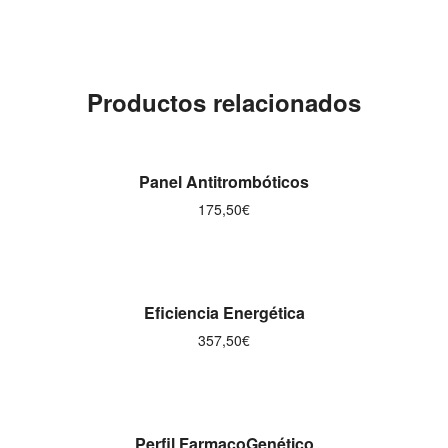
Productos relacionados
AÑADIR AL CARRITO
Panel Antitrombóticos
175,50
€
AÑADIR AL CARRITO
Eficiencia Energética
357,50
€
AÑADIR AL CARRITO
Perfil FarmacoGenético