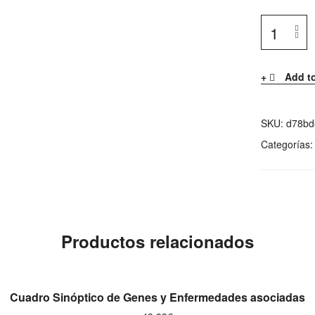
Add to
SKU:
d78bd
Categorías
Productos relacionados
AÑADIR AL CARRITO
Cuadro Sinóptico de Genes y Enfermedades asociadas