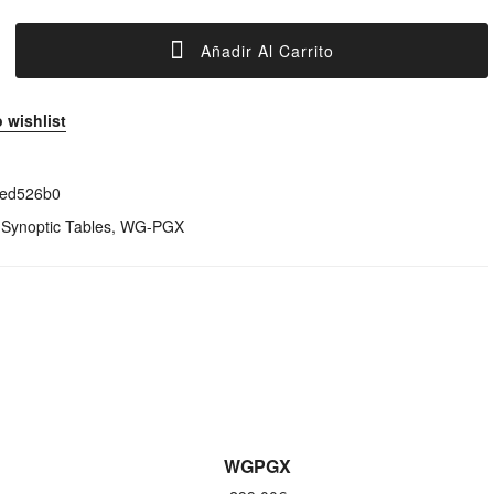
Añadir Al Carrito
 wishlist
ed526b0
:
Synoptic Tables
,
WG-PGX
AÑADIR AL CARRITO
WGPGX