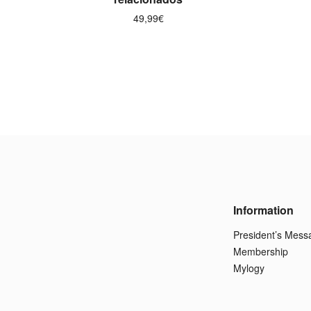
49,99
€
Information
President’s Mess
Membership
Mylogy