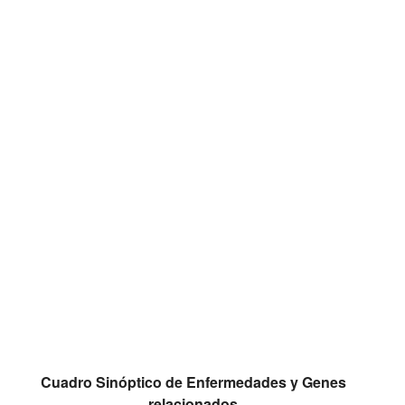
AÑADIR AL CARRITO
Cuadro Sinóptico de Enfermedades y Genes
relacionados