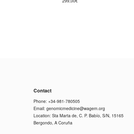
299,00
€
Contact
Phone: +34-981-780505
Email:
genomicmedicine@wagem.org
Location: Sta Marta de, C. P. Babío, S/N, 15165
Bergondo, A Coruña