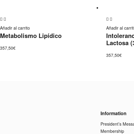
Add
Add
to
to
Añadir al carrito
Añadir al carri
Metabolismo Lipídico
Intoleranc
wishlist
wishlist
Lactosa (
357,50
€
357,50
€
Information
President’s Mess
Membership