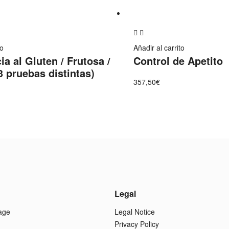
Add
to
to
Añadir al carrito
ia al Gluten / Frutosa /
Control de Apetito
wishlist
3 pruebas distintas)
357,50
€
Legal
age
Legal Notice
Privacy Policy