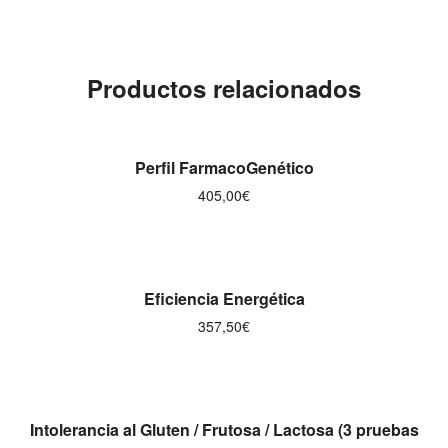
Productos relacionados
AÑADIR AL CARRITO
Perfil FarmacoGenético
405,00
€
AÑADIR AL CARRITO
Eficiencia Energética
357,50
€
AÑADIR AL CARRITO
Intolerancia al Gluten / Frutosa / Lactosa (3 pruebas