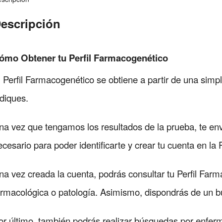
escripción
ómo Obtener tu Perfil Farmacogenético
l Perfil Farmacogenético se obtiene a partir de una simp
ndiques.
na vez que tengamos los resultados de la prueba, te env
ecesario para poder identificarte y crear tu cuenta en la
na vez creada la cuenta, podrás consultar tu Perfil Far
armacológica o patología. Asimismo, dispondrás de un 
or último, también podrás realizar búsquedas por enfer