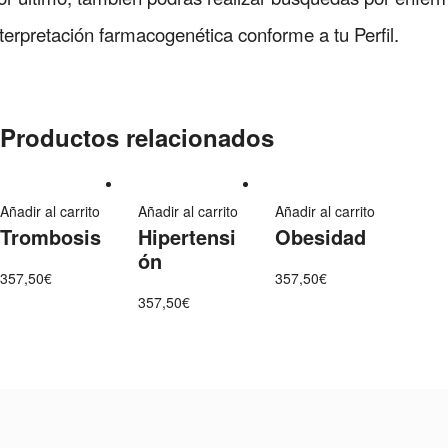
nterpretación farmacogenética conforme a tu Perfil.
Productos relacionados
Add
Añadir al carrito
Add
Añadir al carrito
Add
Añadir al carrito
Trombosis
Hipertensi
Obesidad
to
to
to
ón
wishlist
wishlist
wishlist
357,50
€
357,50
€
357,50
€