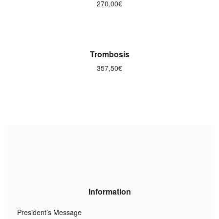
270,00
€
AÑADIR AL CARRITO
Trombosis
357,50
€
Information
President’s Message