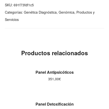
SKU:
691f73fdf1c5
Categorías:
Genética Diagnóstica
,
Genómica
,
Productos y
Servicios
Productos relacionados
AÑADIR AL CARRITO
Panel Antipsicóticos
351,00
€
AÑADIR AL CARRITO
Panel Detoxificación