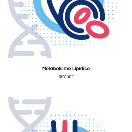
AÑADIR AL CARRITO
Metabolismo Lipídico
357,50
€