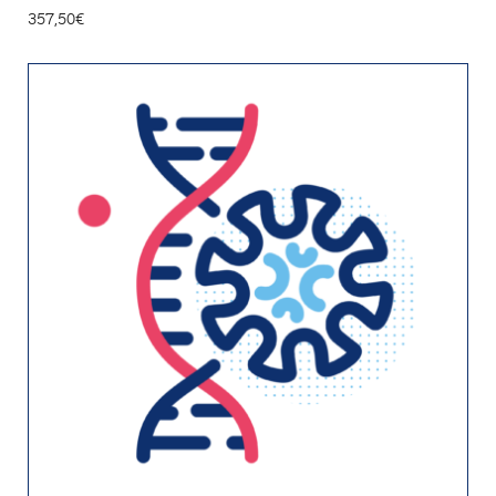
357,50
€