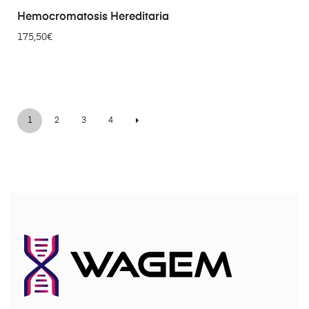
AÑADIR AL CARRITO
Hemocromatosis Hereditaria
175,50
€
1
2
3
4